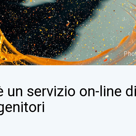
P
h
o
è un servizio on-line 
genitori