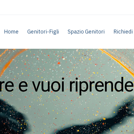
Home
Genitori-Figli
Spazio Genitori
Richiedi
r
e
e
v
u
o
i
r
i
p
r
e
n
d
e