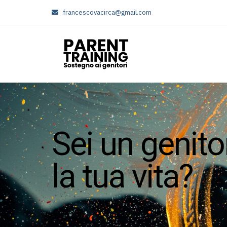
francescovacirca@gmail.com
S
e
i
u
n
g
e
n
i
t
o
l
a
t
u
a
v
i
t
a
?