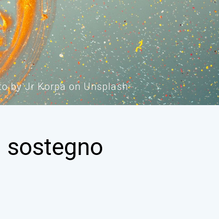
t
o
b
y
J
r
K
o
r
p
a
o
n
U
n
s
p
l
a
s
h
di sostegno