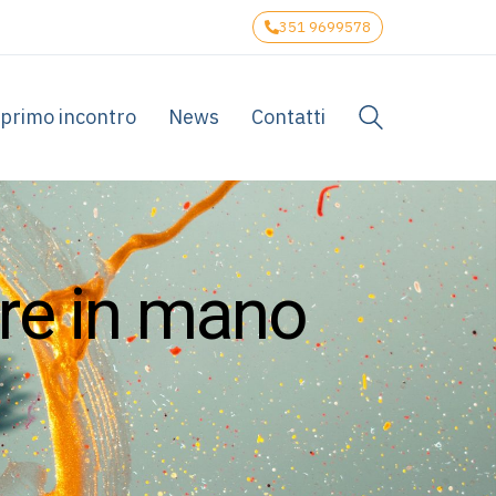
351 9699578
 primo incontro
News
Contatti
r
e
i
n
m
a
n
o